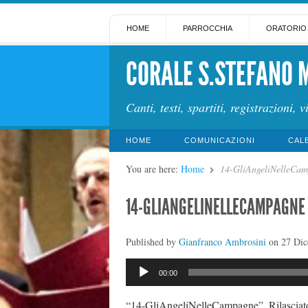
HOME
PARROCCHIA
ORATORIO
CORALE S.STEFANO 
Canti, testi, spartiti, registrazioni, v
HOME
COMUNICAZIONI
CAL
You are here:
Home
14-GliAngeliNelleCa
14-GLIANGELINELLECAMPAGNE
Published by
Gianfranco Ambrosini
on
27 Di
Audio
00:00
Player
“14-GliAngeliNelleCampagne”. Rilasciato 