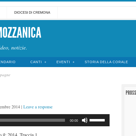
DIOCESI DI CREMONA
MOZZANICA
ideo, notizie.
ENDARIO
CANTI
EVENTI
STORIA DELLA CORALE
mpagne
PROSS
cembre 2014
|
Leave a response
Usa
00:00
i
tasti
il: 2014. Traccia 1.