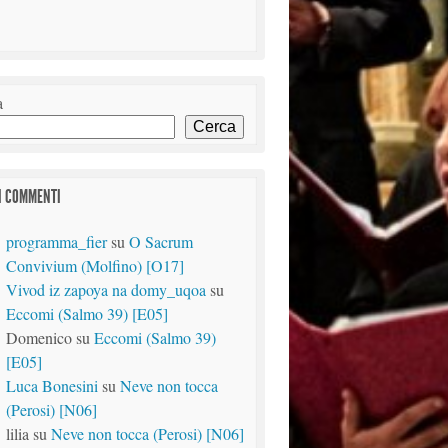
a
Cerca
I COMMENTI
programma_fier
su
O Sacrum
Convivium (Molfino) [O17]
Vivod iz zapoya na domy_uqoa
su
Eccomi (Salmo 39) [E05]
Domenico
su
Eccomi (Salmo 39)
[E05]
Luca Bonesini
su
Neve non tocca
(Perosi) [N06]
lilia
su
Neve non tocca (Perosi) [N06]