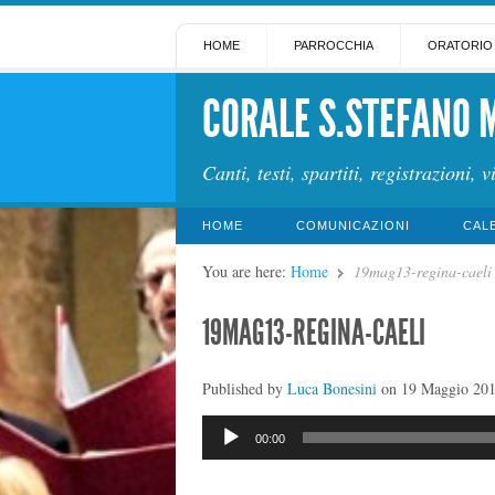
HOME
PARROCCHIA
ORATORIO
CORALE S.STEFANO 
Canti, testi, spartiti, registrazioni, v
HOME
COMUNICAZIONI
CAL
You are here:
Home
19mag13-regina-caeli
19MAG13-REGINA-CAELI
Published by
Luca Bonesini
on
19 Maggio 20
Audio
00:00
Player