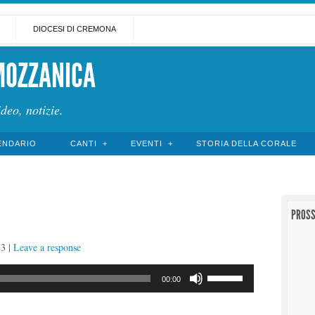
DIOCESI DI CREMONA
MOZZANICA
ideo, notizie.
ENDARIO
CANTI
EVENTI
STORIA DELLA CORALE
PROSS
13
|
Leave a response
Usa
00:00
i
tasti