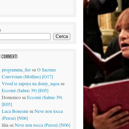
a
Cerca
I COMMENTI
programma_fier
su
O Sacrum
Convivium (Molfino) [O17]
Vivod iz zapoya na domy_uqoa
su
Eccomi (Salmo 39) [E05]
Domenico
su
Eccomi (Salmo 39)
[E05]
Luca Bonesini
su
Neve non tocca
(Perosi) [N06]
lilia
su
Neve non tocca (Perosi) [N06]