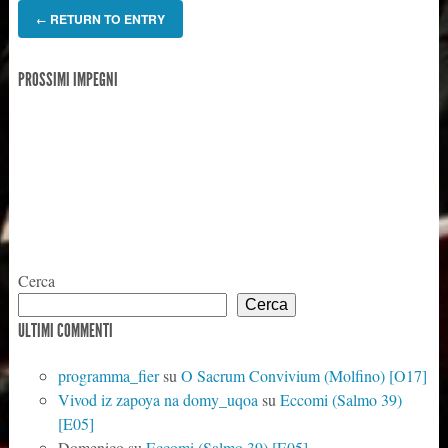
RETURN TO ENTRY
←
PROSSIMI IMPEGNI
Cerca
Cerca
ULTIMI COMMENTI
programma_fier
su
O Sacrum Convivium (Molfino) [O17]
Vivod iz zapoya na domy_uqoa
su
Eccomi (Salmo 39)
[E05]
Domenico
su
Eccomi (Salmo 39) [E05]