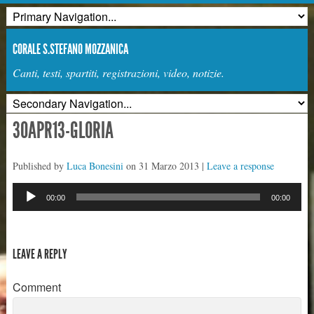
CORALE S.STEFANO MOZZANICA
Canti, testi, spartiti, registrazioni, video, notizie.
30APR13-GLORIA
Published by
Luca Bonesini
on
31 Marzo 2013
|
Leave a response
Audio
00:00
00:00
Player
LEAVE A REPLY
Comment