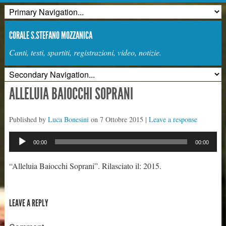
CORALE S.STEFANO MOZZANICA
Canti, testi, spartiti, registrazioni, video, notizie.
ALLELUIA BAIOCCHI SOPRANI
Published by
Luca Bonesini
on
7 Ottobre 2015
|
Leave a response
Audio
00:00
00:00
Player
“Alleluia Baiocchi Soprani”. Rilasciato il: 2015.
LEAVE A REPLY