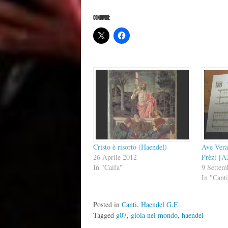
CONDIVIDI:
Cristo è risorto (Haendel)
Ave Vera
26 Aprile 2012
Prèz) [A
In "Caifa"
9 Settem
In "Cant
Posted in
Canti
,
Haendel G.F.
Tagged
g07
,
gioia nel mondo
,
haendel