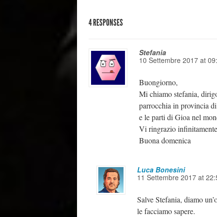
4 RESPONSES
Stefania
10 Settembre 2017
at
09
Buongiorno,
Mi chiamo stefania, dirig
parrocchia in provincia di
e le parti di Gioa nel mo
Vi ringrazio infinitamente
Buona domenica
Luca Bonesini
11 Settembre 2017
at
22:
Salve Stefania, diamo un’oc
le facciamo sapere.