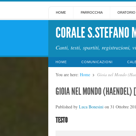
HOME
PARROCCHIA
ORATORIO
CORALE S.STEFANO 
Canti, testi, spartiti, registrazioni, v
HOME
COMUNICAZIONI
CAL
You are here:
Home
Gioia nel Mondo (Hae
GIOIA NEL MONDO (HAENDEL) 
Published by
Luca Bonesini
on
31 Ottobre 20
TESTO