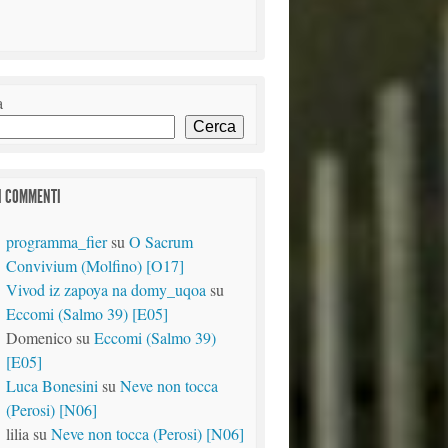
a
Cerca
I COMMENTI
programma_fier
su
O Sacrum
Convivium (Molfino) [O17]
Vivod iz zapoya na domy_uqoa
su
Eccomi (Salmo 39) [E05]
Domenico
su
Eccomi (Salmo 39)
[E05]
Luca Bonesini
su
Neve non tocca
(Perosi) [N06]
lilia
su
Neve non tocca (Perosi) [N06]