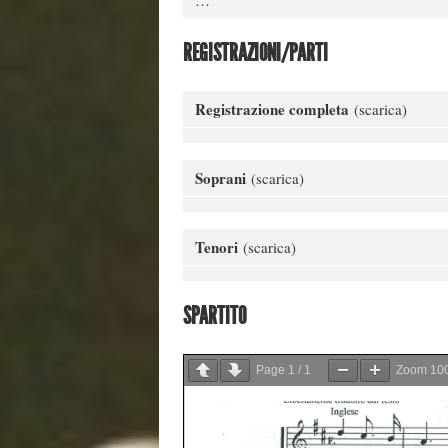
…
REGISTRAZIONI/PARTI
Registrazione completa
(scarica)
Soprani
(scarica)
Tenori
(scarica)
SPARTITO
Page
1
/
1
Zoom
10