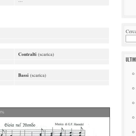
…
Cerc
Contralti
(scarica)
ULTIM
Bassi
(scarica)
0%