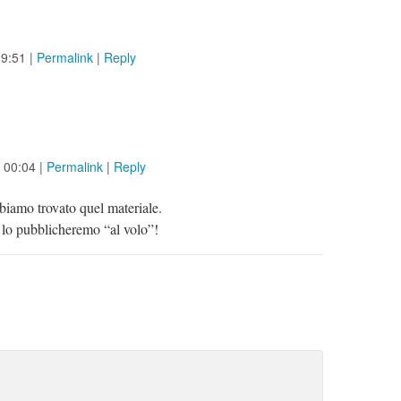
19:51
|
Permalink
|
Reply
t
00:04
|
Permalink
|
Reply
biamo trovato quel materiale.
lo pubblicheremo “al volo”!