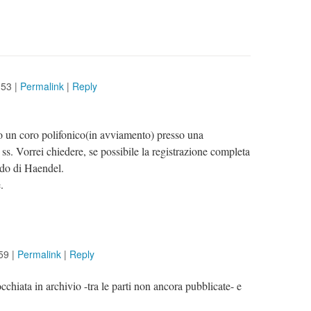
:53
|
Permalink
|
Reply
o un coro polifonico(in avviamento) presso una
 ss. Vorrei chiedere, se possibile la registrazione completa
ndo di Haendel.
.
59
|
Permalink
|
Reply
chiata in archivio -tra le parti non ancora pubblicate- e