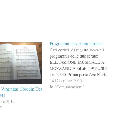
Programmi elevazioni musicali
Cari coristi, di seguito trovate i
programmi delle due serate:
ELEVAZIONE MUSICALE A
MOZZANICA sabato 19\12\2015
ore 20.45 Prima parte Ave Maria
GREGORIANO (solo voci
14 Dicembre 2015
femminili) Magnificat (Perosi)
In "Comunicazioni"
 Virginitas (Josquin Des
Coro della notte (Yon) O Sacrum
34]
Convivium (Perosi) Popule meus
bre 2012
(Palestrina) Regina Coeli
i"
(Mascagni) Veni Creator Spiritus
(Perosi) Ave Verum Corpus
(Mozart)…