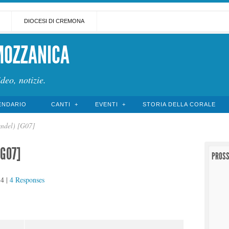
DIOCESI DI CREMONA
MOZZANICA
ideo, notizie.
ENDARIO
CANTI
EVENTI
STORIA DELLA CORALE
ndel) [G07]
[G07]
PROSS
14
|
4 Responses