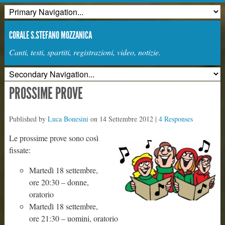
CORALE S.STEFANO MOZZANICA
Canti, testi, spartiti, registrazioni, video, notizie.
PROSSIME PROVE
Published by
Luca Bonesini
on
14 Settembre 2012
|
4 Responses
Le prossime prove sono così
fissate:
Martedì 18 settembre,
ore 20:30 – donne,
oratorio
Martedì 18 settembre,
ore 21:30 – uomini, oratorio