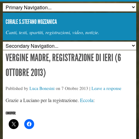
CORALE S.STEFANO MOZZANICA
Canti, testi, spartiti, registrazioni, video, notizie.
VERGINE MADRE, REGISTRAZIONE DI IERI (6
OTTOBRE 2013)
Published by
Luca Bonesini
on
7 Ottobre 2013
|
Leave a response
Grazie a Luciano per la registrazione.
Eccola
:
CONDIVIDI: