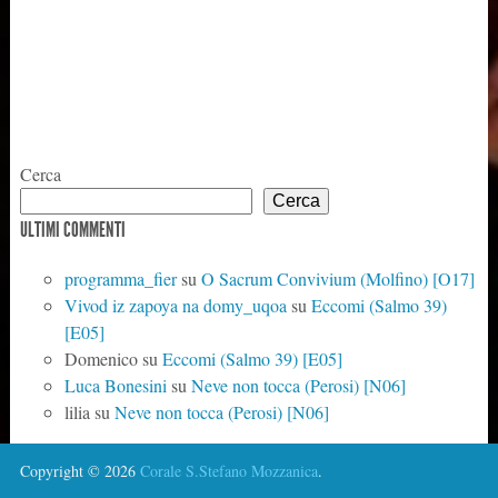
Cerca
Cerca
ULTIMI COMMENTI
programma_fier
su
O Sacrum Convivium (Molfino) [O17]
Vivod iz zapoya na domy_uqoa
su
Eccomi (Salmo 39)
[E05]
Domenico
su
Eccomi (Salmo 39) [E05]
Luca Bonesini
su
Neve non tocca (Perosi) [N06]
lilia
su
Neve non tocca (Perosi) [N06]
Copyright © 2026
Corale S.Stefano Mozzanica
.