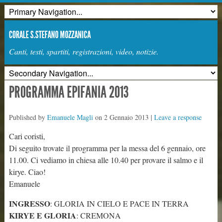
CORALE S.STEFANO MOZZANICA
Canti, testi, spartiti, registrazioni, video, notizie.
PROGRAMMA EPIFANIA 2013
Published by
Emanuele Magli
on
2 Gennaio 2013
|
Leave a response
Cari coristi,
Di seguito trovate il programma per la messa del 6 gennaio, ore
11.00. Ci vediamo in chiesa alle 10.40 per provare il salmo e il
kirye. Ciao!
Emanuele
INGRESSO
: GLORIA IN CIELO E PACE IN TERRA
KIRYE E GLORIA
: CREMONA