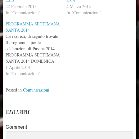
2013
2014
22 Febbraio 2013
4 Marzo 2014
In "Comunicazioni"
In "Comunicazioni"
PROGRAMMA SETTIMANA
SANTA 2014
Cari coristi, di seguito trovate
il programma per le
celebrazioni di Pasqua 2014.
PROGRAMMA SETTIMANA
SANTA 2014 DOMENICA
DELLE PALME Processione:
1 Aprile 2014
PUERI HEBREORUM
In "Comunicazioni"
Ingresso: AL SIGNORE CHE
ENTRAVA Salmo: DEL
Posted in
Comunicazioni
GIORNO Canto al vangelo:
GLORIA A TE SIGNOR
(strofa 1 e 2) dopo vangelo
SILENZIO Offertorio: O
LEAVE A REPLY
SACRUM CONVIVIUM
(Perosi)…
Comment