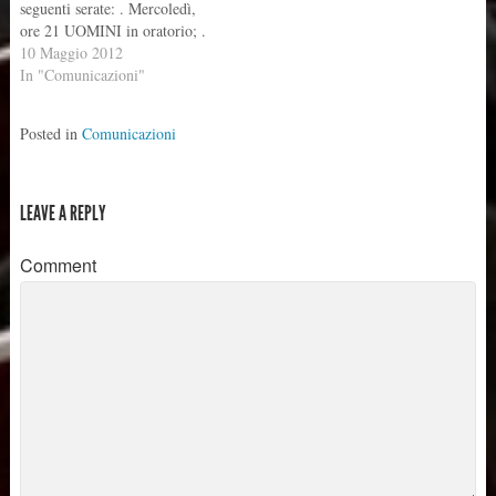
seguenti serate: . Mercoledì,
ore 21 UOMINI in oratorio; .
Giovedì, ore 20.30 DONNE in
10 Maggio 2012
oratorio. Portate la sequenza di
In "Comunicazioni"
Pentecoste (VENI SANCTE
SPIRITUS), SIGNORE
Posted in
Comunicazioni
GESÙ e O SACRUM
CONVIVIUM di Perosi. Alla
prossima settimana!
Emanuele…
LEAVE A REPLY
Comment