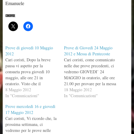
Emanuele
CONDIVIDI:
Prove di giovedì 10 Maggio
Prove di Giovedì 24 Maggio
2012
2012 e Messa di Pentecoste
Cari coristi, Dopo la breve
Cari coristi, come comunicato
pausa vi aspetto per la
nelle due prove precedenti, ci
consueta prova giovedì 10
vedremo GIOVEDI’ 24
maggio, alle ore 21 in
MAGGIO in oratorio, alle ore
oratorio. Visto che il
21.00 per provare per la messa
programma per la messa di
8 Maggio 2012
di Pentecoste. Il programma è
18 Maggio 2012
Pentecoste sarà più o meno
In "Comunicazioni"
quello di seguito. Per quanto
In "Comunicazioni"
come quello delle cresime,
riguarda la gita a Cremona da
Prove mercoledì 16 e giovedì
portate soltanto la
don Angelo, più o meno a tutti
17 Maggio 2012
SEQUENZA "VENI
va bene DOMENICA 10…
Cari coristi, Vi ricordo che, la
SANCTE SPIRITUS" e, per
prossima settimana, ci
chi ce l'ha, O…
vedremo per le prove nelle