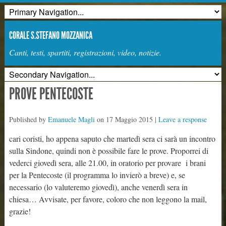
CORALE S.STEFANO MOZZANICA
Canti, testi, spartiti, registrazioni, video, notizie.
PROVE PENTECOSTE
Published by
Emanuele Magli
on
17 Maggio 2015
|
Leave a response
cari coristi, ho appena saputo che martedì sera ci sarà un incontro
sulla Sindone, quindi non è possibile fare le prove. Proporrei di
vederci giovedì sera, alle 21.00, in oratorio per provare i brani
per la Pentecoste (il programma lo invierò a breve) e, se
necessario (lo valuteremo giovedì), anche venerdì sera in
chiesa… Avvisate, per favore, coloro che non leggono la mail,
grazie!