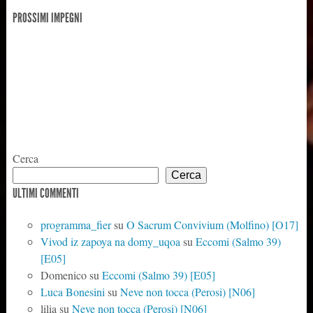
PROSSIMI IMPEGNI
Cerca
Cerca
ULTIMI COMMENTI
programma_fier
su
O Sacrum Convivium (Molfino) [O17]
Vivod iz zapoya na domy_uqoa
su
Eccomi (Salmo 39)
[E05]
Domenico
su
Eccomi (Salmo 39) [E05]
Luca Bonesini
su
Neve non tocca (Perosi) [N06]
lilia
su
Neve non tocca (Perosi) [N06]