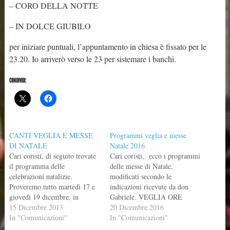
– CORO DELLA NOTTE
– IN DOLCE GIUBILO
per iniziare puntuali, l’appuntamento in chiesa è fissato per le
23.20. Io arriverò verso le 23 per sistemare i banchi.
CONDIVIDI:
CANTI VEGLIA E MESSE
Programmi veglia e messe
DI NATALE
Natale 2016
Cari coristi, di seguito trovate
Cari coristi, ecco i programmi
il programma delle
delle messe di Natale,
celebrazioni natalizie.
modificati secondo le
Proveremo tutto martedì 17 e
indicazioni ricevute da don
giovedì 19 dicembre, in
Gabriele. VEGLIA ORE
chiesa, dopo la veglia (ore
15 Dicembre 2013
23.15 Cantico di Natale;
20 Dicembre 2016
21.20). Raccomando, vista la
In "Comunicazioni"
Antico Noel; Coro della notte;
In "Comunicazioni"
grande quantità di brani da
Al tuo presepe. MESSA DI