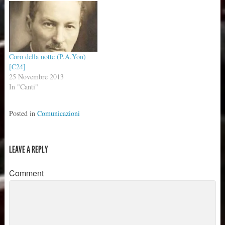
provare, la massima
MEZZANOTTE INGRESSO:
puntualità. Emanuele
ADESTE FIDELES KYRIE e
PROGRAMMA MESSE DI
GLORIA: CREMONA +
NATALE 2013 Canti veglia
BARTOLUCCI SALMO:
2013 NEVE NON TOCCA
OGGI E’ NATO PER NOI
Coro della notte (P.A.Yon)
ANTICA…
IL…
[C24]
25 Novembre 2013
In "Canti"
Posted in
Comunicazioni
LEAVE A REPLY
Comment