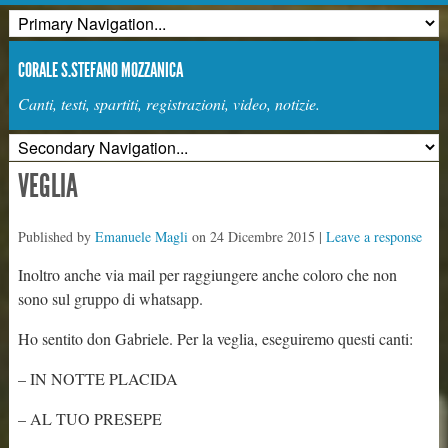
CORALE S.STEFANO MOZZANICA
Canti, testi, spartiti, registrazioni, video, notizie.
VEGLIA
Published by
Emanuele Magli
on
24 Dicembre 2015
|
Leave a response
Inoltro anche via mail per raggiungere anche coloro che non
sono sul gruppo di whatsapp.
Ho sentito don Gabriele. Per la veglia, eseguiremo questi canti:
– IN NOTTE PLACIDA
– AL TUO PRESEPE