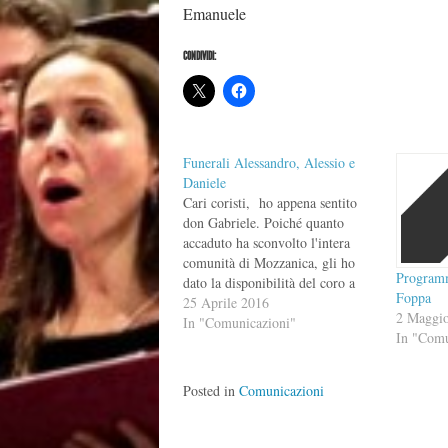
Emanuele
CONDIVIDI:
Funerali Alessandro, Alessio e
Daniele
Cari coristi, ho appena sentito
don Gabriele. Poiché quanto
accaduto ha sconvolto l'intera
comunità di Mozzanica, gli ho
Programm
dato la disponibilità del coro a
Foppa
cantare ai funerali di Alessio e
25 Aprile 2016
2 Maggi
Daniele, domani pomeriggio alle
In "Comunicazioni"
In "Comu
15, e a quello di Alessandro, che
sarà celebrato invece tra qualche
giorno. Volendo ripassare "SU…
Posted in
Comunicazioni