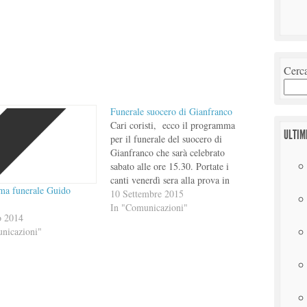
Cerc
Funerale suocero di Gianfranco
Cari coristi, ecco il programma
ULTIM
per il funerale del suocero di
Gianfranco che sarà celebrato
sabato alle ore 15.30. Portate i
canti venerdì sera alla prova in
a funerale Guido
chiesa. Emanuele
10 Settembre 2015
PROGRAMMA FUNERALE
In "Comunicazioni"
o 2014
INGRESSO: Eccomi
nicazioni"
ALLELUYA: gregoriano
OFFERTORIO: se tu m'accogli,
Padre buono SANCTUS: de
Angelis AGNELLO: assemblea
COMUNIONE: Dolce memoria
e…