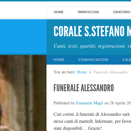
HOME
PARROCCHIA
ORATORIO
CORALE S.STEFANO 
Canti, testi, spartiti, registrazioni, v
HOME
COMUNICAZIONI
CAL
You are here:
Home
Funerale Alessandro
FUNERALE ALESSANDRO
Published by
Emanuele Magli
on
28 Aprile 2
Cari coristi, il funerale di Alessandro sar
stessi canti di martedì. Informate, per favo
state disponibili… Grazie!