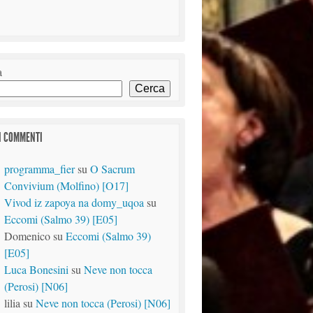
a
Cerca
I COMMENTI
programma_fier
su
O Sacrum
Convivium (Molfino) [O17]
Vivod iz zapoya na domy_uqoa
su
Eccomi (Salmo 39) [E05]
Domenico
su
Eccomi (Salmo 39)
[E05]
Luca Bonesini
su
Neve non tocca
(Perosi) [N06]
lilia
su
Neve non tocca (Perosi) [N06]