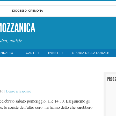
DIOCESI DI CREMONA
MOZZANICA
ideo, notizie.
ENDARIO
CANTI
EVENTI
STORIA DELLA CORALE
PROSS
016
|
Leave a response
à celebrato sabato pomeriggio, alle 14.30. Eseguiremo gli
re, le coriste dell’altro coro: mi hanno detto che sarebbero