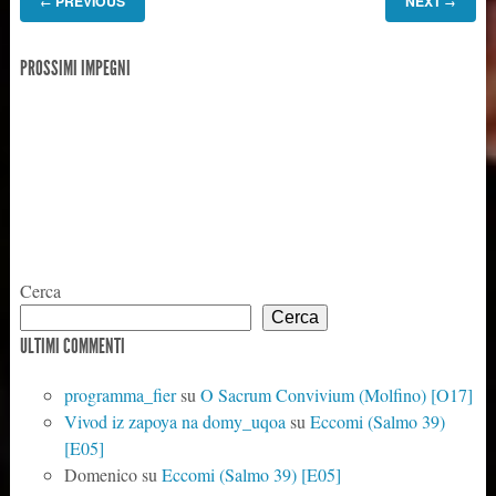
PREVIOUS
NEXT
←
→
PROSSIMI IMPEGNI
Cerca
Cerca
ULTIMI COMMENTI
programma_fier
su
O Sacrum Convivium (Molfino) [O17]
Vivod iz zapoya na domy_uqoa
su
Eccomi (Salmo 39)
[E05]
Domenico
su
Eccomi (Salmo 39) [E05]