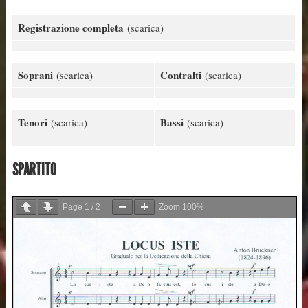
Registrazione completa
(scarica)
Soprani
Contralti
(scarica)
(scarica)
Tenori
Bassi
(scarica)
(scarica)
SPARTITO
Page
1
/
2
Zoom
100%