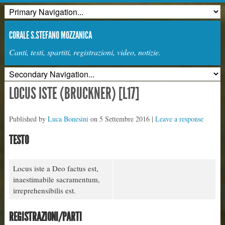
CORALE S.STEFANO MOZZANICA
Canti, testi, spartiti, registrazioni, video, notizie.
LOCUS ISTE (BRUCKNER) [L17]
Published by
Luca Bonesini
on
5 Settembre 2016
|
Leave a response
TESTO
Locus iste a Deo factus est,
inaestimabile sacramentum,
irreprehensibilis est.
REGISTRAZIONI/PARTI