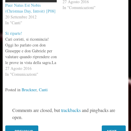
La festa dell'oratorio finirà il
27 Agosto 2016
Puer Natus Est Nobis
4/9, quindi direi di vederci già
In "Comunicazioni"
(Christmas Day, Introit) [P08]
martedì 6, alle ore 21.00, in
20 Settembre 2012
oratorio con le DONNE;
In "Canti"
giovedì 8/9 ore 21.00, in…
Si riparte!
Cari coristi, si ricomincia!
Oggi ho parlato con don
Giuseppe e don Gabriele per
valutare quando riprendere con
le prove in vista della sagra.La
festa dell'oratorio finirà il 4/9,
27 Agosto 2016
quindi direi di vederci già
In "Comunicazioni"
martedì 6, alle ore 21.00, in
oratorio con le DONNE;
Posted in
Bruckner
,
Canti
giovedì 8/9 ore 21.00, in
oratorio…
Comments are closed, but
trackbacks
and pingbacks are
open.