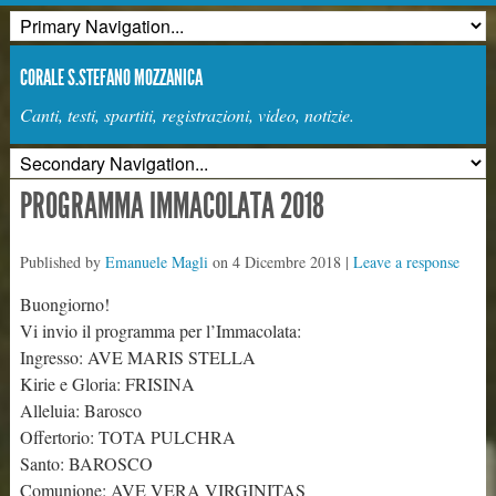
CORALE S.STEFANO MOZZANICA
Canti, testi, spartiti, registrazioni, video, notizie.
PROGRAMMA IMMACOLATA 2018
Published by
Emanuele Magli
on
4 Dicembre 2018
|
Leave a response
Buongiorno!
Vi invio il programma per l’Immacolata:
Ingresso: AVE MARIS STELLA
Kirie e Gloria: FRISINA
Alleluia: Barosco
Offertorio: TOTA PULCHRA
Santo: BAROSCO
Comunione: AVE VERA VIRGINITAS