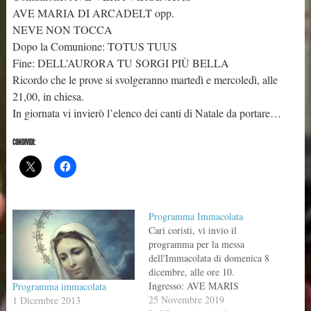
AVE MARIA DI ARCADELT opp.
NEVE NON TOCCA
Dopo la Comunione: TOTUS TUUS
Fine: DELL’AURORA TU SORGI PIÙ BELLA
Ricordo che le prove si svolgeranno martedì e mercoledì, alle
21,00, in chiesa.
In giornata vi invierò l’elenco dei canti di Natale da portare…
CONDIVIDI:
Programma Immacolata
Cari coristi, vi invio il
programma per la messa
dell'Immacolata di domenica 8
dicembre, alle ore 10.
Ingresso: AVE MARIS
Programma immacolata
STELLA Kirie e Gloria:
25 Novembre 2019
1 Dicembre 2013