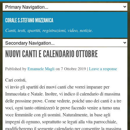
CORALE S.STEFANO MOZZANICA
Canti, testi, spartiti, registrazioni, video, notizie.
NUOVI CANTI E CALENDARIO OTTOBRE
Published by
Emanuele Magli
on
7 Ottobre 2019
|
Leave a response
Cari coristi,
vi invio gli spartiti dei nuovi canti che vorrei imparare per
Immacolata e Natale. Inoltre, vi indico il calendario di massima
delle prossime prove. Come vedrete, poiché uno dei canti è a tre
voci, ogni tanto ottimizzerò le prove facendo venire a turno una
voce femminile con gli uomini. Naturalmente, in base agli
impegni di ognuno, soprattutto se legati alla vita parrocchiale,
modificheremo il seguente calendario per consentire la massima