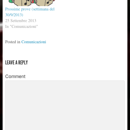
MATRIMONIO STEFANIA
DeoKirie: Picchi Gloria:…
Prossime prove (settimana del
FRANZELLI Martedì…
30/9/2013)
25 Settembre 2013
In "Comunicazioni"
Posted in
Comunicazioni
LEAVE A REPLY
Comment