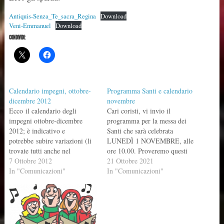
Antiquis-Senza_Te_sacra_Regina
Download
Veni-Emmanuel
Download
CONDIVIDI:
Calendario impegni, ottobre-
Programma Santi e calendario
dicembre 2012
novembre
Ecco il calendario degli
Cari coristi, vi invio il
impegni ottobre-dicembre
programma per la messa dei
2012; è indicativo e
Santi che sarà celebrata
potrebbe subire variazioni (li
LUNEDÌ 1 NOVEMBRE, alle
trovate tutti anche nel
ore 10.00. Proveremo questi
calendario). OTTOBRE
7 Ottobre 2012
canti MERCOLEDÌ 27
21 Ottobre 2021
Martedì 9: 20.30 donne -
In "Comunicazioni"
OTTOBRE, alle ore 21.30
In "Comunicazioni"
21.30 uomini Giovedì 11:
(dopo la novena), in chiesa.
20.45 messa, a seguire prove
Portate anche SOLLEVATE
Martedì 16: ore 21.00 uomini
PORTE e TU SCENDI
Giovedì 18: ore 20.30 donne
DALLE STELLE. Ingresso:
Sabato 20: ore 11.30
Lodate Dio opp. Iubilate