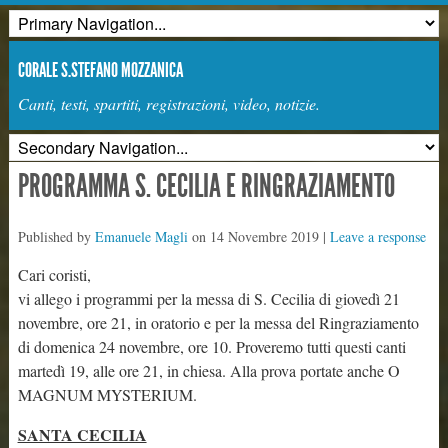
CORALE S.STEFANO MOZZANICA
Canti, testi, spartiti, registrazioni, video, notizie.
PROGRAMMA S. CECILIA E RINGRAZIAMENTO
Published by
Emanuele Magli
on
14 Novembre 2019
|
Leave a response
Cari coristi,
vi allego i programmi per la messa di S. Cecilia di giovedì 21
novembre, ore 21, in oratorio e per la messa del Ringraziamento
di domenica 24 novembre, ore 10. Proveremo tutti questi canti
martedì 19, alle ore 21, in chiesa. Alla prova portate anche O
MAGNUM MYSTERIUM.
SANTA CECILIA