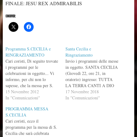
FINALE: JESU REX ADMIRABILIS
CONDIVIDI:
Programma S.CECILIA e
Santa Cecilia e
RINGRAZIAMENTO
Ringraziamento
Cari coristi, Di seguito trovate
Invio i programmi delle messe
i programmi per le
in oggetto. SANTA CECILIA
celebrazioni in oggetto... Vi
(Giovedì 22, ore 21, in
informo, per chi non lo
oratorio) ingresso: TUTTA
sapesse, che la messa per S.
LA TERRA CANTI A DIO
Cecilia sarà celebrata, anche
15 Novembre 2012
Alleluia: gregoriano
17 Novembre 2018
quest'anno, da don Graziano
In "Comunicazioni"
Offertorio: QUESTE TRE
In "Comunicazioni"
Ghisolfi, responsabile
COSE Santo: BONFITTO
PROGRAMMA MESSA
dell'ufficio per la musica sacra
agnello: ASSEMBLEA
S.CECILIA
della diocesi di Cremona.
comunione: SEI TU
Cari coristi, ecco il
Proveremo i canti per le due
SIGNORE IL PANE fine:
programma per la messa di S.
messe…
LODATE DIO
Cecilia che sarà celebrata
RINGRAZIAMENTO