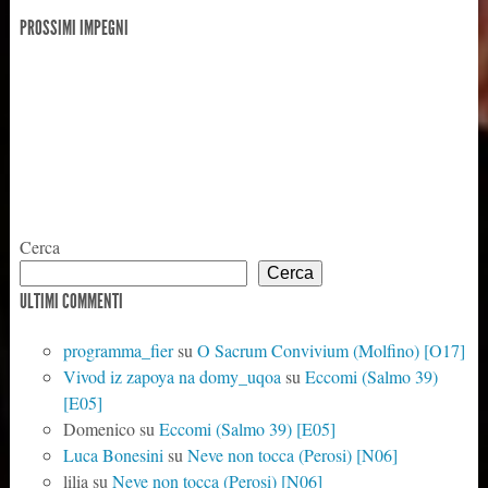
PROSSIMI IMPEGNI
Cerca
Cerca
ULTIMI COMMENTI
programma_fier
su
O Sacrum Convivium (Molfino) [O17]
Vivod iz zapoya na domy_uqoa
su
Eccomi (Salmo 39)
[E05]
Domenico
su
Eccomi (Salmo 39) [E05]
Luca Bonesini
su
Neve non tocca (Perosi) [N06]
lilia
su
Neve non tocca (Perosi) [N06]