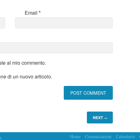
Email
*
oste al mio commento.
one di un nuovo articolo.
NEXT
→
Home
Comunicazioni
Calendario
a
.