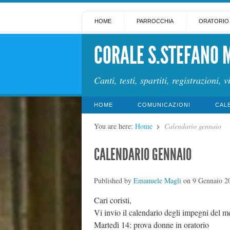
HOME
PARROCCHIA
ORATORIO
CORALE S.STEFANO 
Canti, testi, spartiti, registrazioni, v
HOME
COMUNICAZIONI
CAL
You are here:
Home
Calendario gennaio
CALENDARIO GENNAIO
Published by
Emanuele Magli
on
9 Gennaio 2
Cari coristi,
Vi invio il calendario degli impegni del m
Martedì 14: prova donne in oratorio