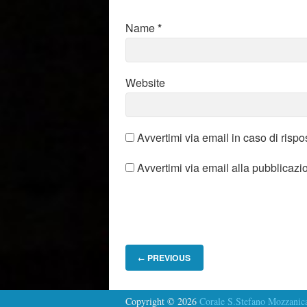
Name
*
Website
Avvertimi via email in caso di risp
Avvertimi via email alla pubblicazi
PREVIOUS
←
Copyright © 2026
Corale S.Stefano Mozzanic