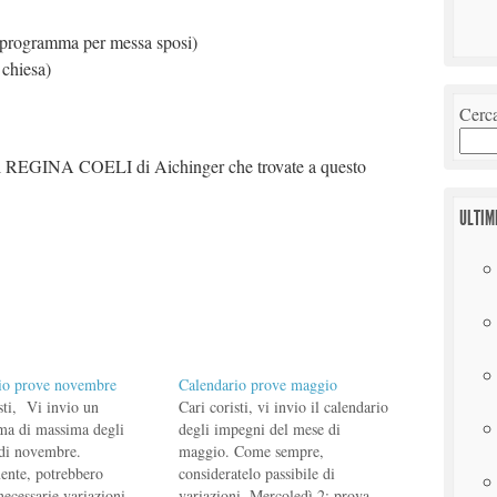
rò programma per messa sposi)
 chiesa)
Cerc
del REGINA COELI di Aichinger che trovate a questo
ULTIM
io prove novembre
Calendario prove maggio
sti, Vi invio un
Cari coristi, vi invio il calendario
a di massima degli
degli impegni del mese di
di novembre.
maggio. Come sempre,
ente, potrebbero
consideratelo passibile di
necessarie variazioni
variazioni. Mercoledì 2: prova