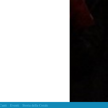
Canti
Eventi
Storia della Corale