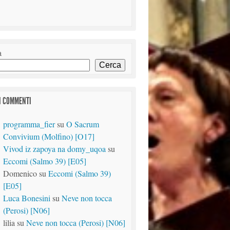
a
Cerca
I COMMENTI
programma_fier
su
O Sacrum
Convivium (Molfino) [O17]
Vivod iz zapoya na domy_uqoa
su
Eccomi (Salmo 39) [E05]
Domenico
su
Eccomi (Salmo 39)
[E05]
Luca Bonesini
su
Neve non tocca
(Perosi) [N06]
lilia
su
Neve non tocca (Perosi) [N06]