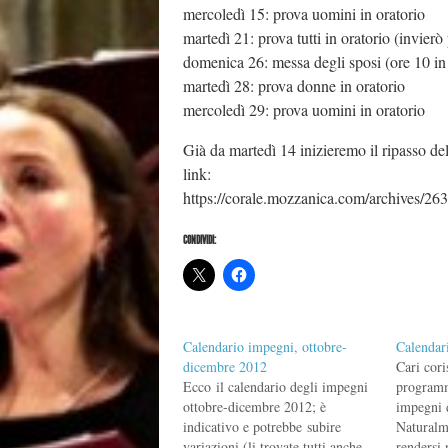
mercoledì 15: prova uomini in oratorio
martedì 21: prova tutti in oratorio (invie
domenica 26: messa degli sposi (ore 10 in
martedì 28: prova donne in oratorio
mercoledì 29: prova uomini in oratorio
Già da martedì 14 inizieremo il ripasso 
link:
https://corale.mozzanica.com/archives/263
CONDIVIDI:
Calendario impegni, ottobre-
Calendar
dicembre 2012
Cari cori
Ecco il calendario degli impegni
programm
ottobre-dicembre 2012; è
impegni 
indicativo e potrebbe subire
Naturalm
variazioni (li trovate tutti anche
rendersi 