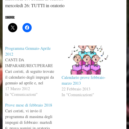
mercoledì 26: TUTTI in oratorio
CONDIVIDI:
Programma Gennaio-Aprile
2012
CANTI DA
IMPARARE/RECUPERARE
Cari coristi, di seguito trovate
il calendario degli impegni da
Calendario prove febbraio-
gennaio ad aprile e, nel
marzo 2013
riquadro a destra, il calendario
17 Marzo 2012
22 Febbraio 2013
di tutto l’anno solare che mi
In "Comunicazioni"
In "Comunicazioni"
ha inviato don Gabriele. Nei
Prove mese di febbraio 2018
prossimi mesi mi piacerebbe
Cari coristi, vi invio il
recuperare e/o imparare alcuni
programma di massima degli
dei seguenti brani: alcuni li
impegni di febbraio: martedì
avete già, altri ve li porterò
6: prova uomini in oratorio
io…