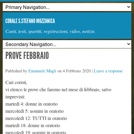
CORALE S.STEFANO MOZZANICA
Canti, testi, spartiti, registrazioni, video, notizie.
PROVE FEBBRAIO
Published by
Emanuele Magli
on
4 Febbraio 2020
|
Leave a response
Cari coristi,
vi elenco le prove che faremo nel mese di febbraio, salvo
imprevisti:
martedì 4: donne in oratorio
mercoledì 5: uomini in oratorio
mercoledì 12: TUTTI in oratorio
martedì 18: donne in oratorio
mercoledì 19: uomini in oratorio