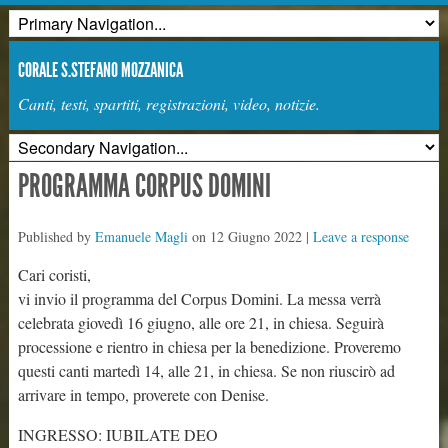
CORALE S.STEFANO MOZZANICA
Canti, testi, spartiti, registrazioni, video, notizie.
PROGRAMMA CORPUS DOMINI
Published by
Emanuele Magli
on
12 Giugno 2022
|
Leave a response
Cari coristi,
vi invio il programma del Corpus Domini. La messa verrà
celebrata giovedì 16 giugno, alle ore 21, in chiesa. Seguirà
processione e rientro in chiesa per la benedizione. Proveremo
questi canti martedì 14, alle 21, in chiesa. Se non riuscirò ad
arrivare in tempo, proverete con Denise.
INGRESSO: IUBILATE DEO