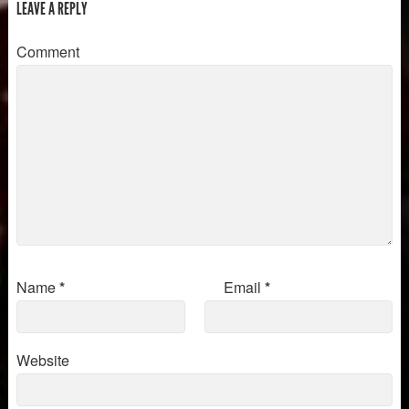
cena e Sei tu Signore il pane
LEAVE A REPLY
USCITA PROCESSIONE:
Lauda Sion ARRIVO…
Comment
Name
*
Email
*
Website