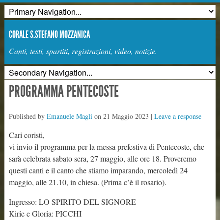
CORALE S.STEFANO MOZZANICA
Canti, testi, spartiti, registrazioni, video, notizie.
PROGRAMMA PENTECOSTE
Published by
Emanuele Magli
on
21 Maggio 2023
|
Leave a response
Cari coristi,
vi invio il programma per la messa prefestiva di Pentecoste, che
sarà celebrata sabato sera, 27 maggio, alle ore 18. Proveremo
questi canti e il canto che stiamo imparando, mercoledì 24
maggio, alle 21.10, in chiesa. (Prima c’è il rosario).
Ingresso: LO SPIRITO DEL SIGNORE
Kirie e Gloria: PICCHI