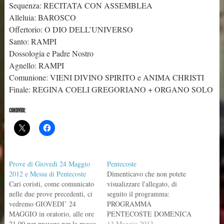
Sequenza: RECITATA CON ASSEMBLEA
Alleluia: BAROSCO
Offertorio: O DIO DELL’UNIVERSO
Santo: RAMPI
Dossologia e Padre Nostro
Agnello: RAMPI
Comunione: VIENI DIVINO SPIRITO e ANIMA CHRISTI
Finale: REGINA COELI GREGORIANO + ORGANO SOLO
CONDIVIDI:
Prove di Giovedì 24 Maggio
Pentecoste
2012 e Messa di Pentecoste
Dimenticavo che non potete
Cari coristi, come comunicato
visualizzare l'allegato, di
nelle due prove precedenti, ci
seguito il programma:
vedremo GIOVEDI’ 24
PROGRAMMA
MAGGIO in oratorio, alle ore
PENTECOSTE DOMENICA
21.00 per provare per la messa
19 MAGGIO ORE 11.00
13 Maggio 2013