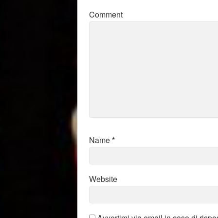
Comment
Name
*
Website
Avvertimi via email in caso di risp