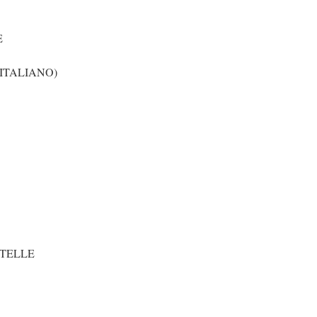
E
ITALIANO)
STELLE