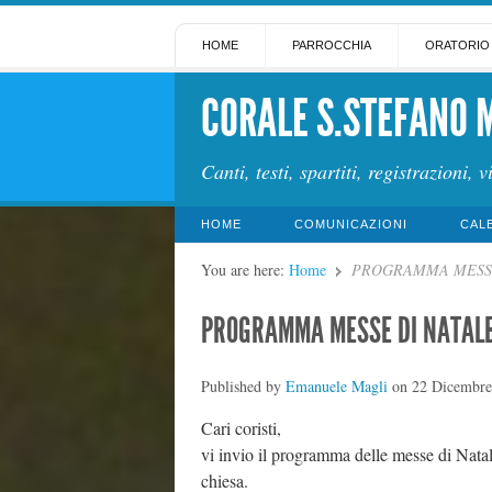
HOME
PARROCCHIA
ORATORIO
CORALE S.STEFANO 
Canti, testi, spartiti, registrazioni, v
HOME
COMUNICAZIONI
CAL
You are here:
Home
PROGRAMMA MESSE
PROGRAMMA MESSE DI NATAL
Published by
Emanuele Magli
on
22 Dicembre
Cari coristi,
vi invio il programma delle messe di Natal
chiesa.