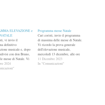
AMMA ELEVAZIONE e
Programma messe Natale
 NATALE
Cari coristi, invio il programma
ti, vi invio il
di massima delle messe di Natale.
a definitivo
Vi ricordo la prova generale
azione musicale e, dopo
dell'elevazione musicale,
ondivisi con don Bruno,
mercoledì 13 dicembre, alle ore
lle messe di Natale. Vi
21.30 (alle ore 20.30 proveremo
11 Dicembre 2023
anche le prossime prove:
bre 2024
con i soli strumentisti). Per le
In "Comunicazioni"
ì 10, ore 21.00, TUTTI
nicazioni"
celebrazioni natalizie, invece,
A; - mercoledì 11, ore
proveremo MARTEDÌ 19 e se
TUTTI IN CHIESA; -
serve MERCOLEDÌ 20.
17, dopo 21.30 (dopo
VEGLIA IN NOTTE
PLACIDAAL TUO
PRESEPECANTICO…