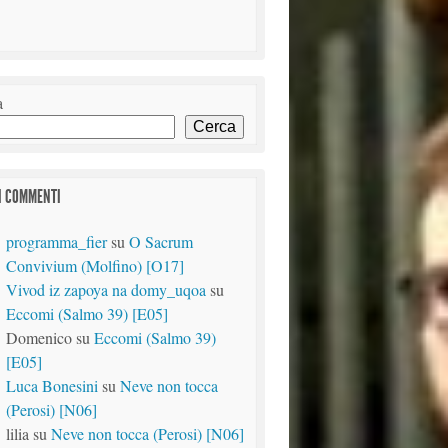
a
Cerca
I COMMENTI
programma_fier
su
O Sacrum
Convivium (Molfino) [O17]
Vivod iz zapoya na domy_uqoa
su
Eccomi (Salmo 39) [E05]
Domenico
su
Eccomi (Salmo 39)
[E05]
Luca Bonesini
su
Neve non tocca
(Perosi) [N06]
lilia
su
Neve non tocca (Perosi) [N06]