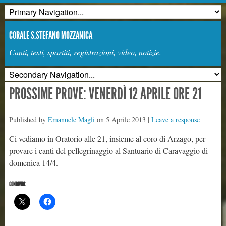
CORALE S.STEFANO MOZZANICA
Canti, testi, spartiti, registrazioni, video, notizie.
PROSSIME PROVE: VENERDÌ 12 APRILE ORE 21
Published by
Emanuele Magli
on
5 Aprile 2013
|
Leave a response
Ci vediamo in Oratorio alle 21, insieme al coro di Arzago, per
provare i canti del pellegrinaggio al Santuario di Caravaggio di
domenica 14/4.
CONDIVIDI: