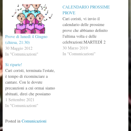
CALENDARIO PROSSIME
PROVE
Cari coristi, vi invio il
calendario delle prossime
prove che abbiamo definito
l'ultima volta e delle
Prove di lunedì 4 Giugno
celebrazioni:MARTEDÌ 2
(chiesa, 21:30)
PROVA MERCOLEDÌ 3
30 Marzo 2019
30 Maggio 2012
PROVA MARTEDÌ 9 PROVA
In "Comunicazioni"
In "Comunicazioni"
DOMENICA 14: PALME
Si riparte!
ORE 10.00 LUNEDÌ 15:
Cari coristi, terminata l'estate,
PROVA GIOVEDÌ 18:
è tempo di ricominciare a
GIOVEDÌ SANTO ORE 21
cantare. Con le dovute
VENERDÌ 19: VENERDÌ
precauzioni a cui ormai siamo
SANTO ORE 21 SABATO
abituati, direi che possiamo
20: VEGLIA PASQUALE
riprendere le nostre prove in
1 Settembre 2021
ORE…
vista della Sagra. Rimane in
In "Comunicazioni"
sospeso, in attesa di sapere se
si potrà fare la processione, la
Posted in
Comunicazioni
celebrazione della Madonna
del Rosario. Vi…