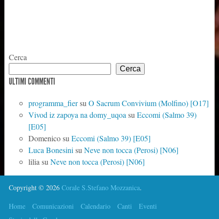
Cerca
Cerca
ULTIMI COMMENTI
programma_fier
su
O Sacrum Convivium (Molfino) [O17]
Vivod iz zapoya na domy_uqoa
su
Eccomi (Salmo 39)
[E05]
Domenico
su
Eccomi (Salmo 39) [E05]
Luca Bonesini
su
Neve non tocca (Perosi) [N06]
lilia
su
Neve non tocca (Perosi) [N06]
Copyright © 2026
Corale S.Stefano Mozzanica
.
Home
Comunicazioni
Calendario
Canti
Eventi