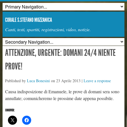
CORALE S.STEFANO MOZZANICA
Canti, testi, spartiti, registrazioni, video, notizie.
ATTENZIONE, URGENTE: DOMANI 24/4 NIENTE
PROVE!
Published by
Luca Bonesini
on
23 Aprile 2013
|
Leave a response
Causa indisposizione di Emanuele, le prove di domani sera sono
annullate; comunicheremo le prossime date appena possibile.
CONDIVIDI: