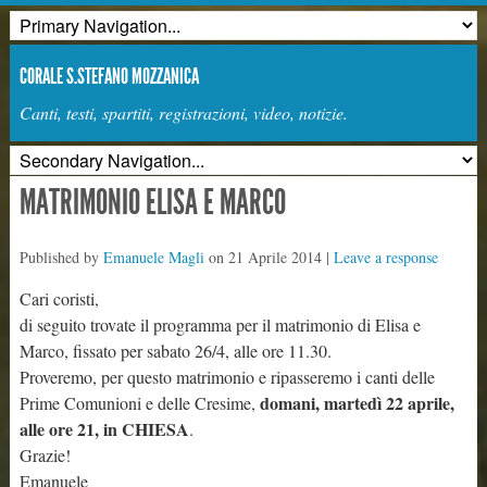
CORALE S.STEFANO MOZZANICA
Canti, testi, spartiti, registrazioni, video, notizie.
MATRIMONIO ELISA E MARCO
Published by
Emanuele Magli
on
21 Aprile 2014
|
Leave a response
Cari coristi,
di seguito trovate il programma per il matrimonio di Elisa e
Marco, fissato per sabato 26/4, alle ore 11.30.
Proveremo, per questo matrimonio e ripasseremo i canti delle
domani, martedì 22 aprile,
Prime Comunioni e delle Cresime,
alle ore 21, in CHIESA
.
Grazie!
Emanuele