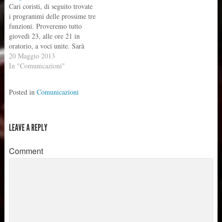
Cari coristi, di seguito trovate
i programmi delle prossime tre
funzioni. Proveremo tutto
giovedì 23, alle ore 21 in
oratorio, a voci unite. Sarà
l'unica prova poichè, la
20 Maggio 2013
prossima settimana, non sarà
In "Comunicazioni"
possibile provare. A presto.
Emanuele PROGRAMMA
Posted in
Comunicazioni
MATRIMONIO SABATO
25/5/2013 ore 11.30 Ingresso:
MARCIA NUZIALE (organo
solo) ECCE VENIO…
LEAVE A REPLY
Comment