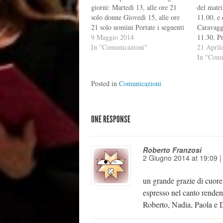
giorni: Martedì 13, alle ore 21
del matr
solo donne Giovedì 15, alle ore
11.00, e 
21 solo uomini Portate i seguenti
Caravagg
canti: Anima Christi (chi lo ha
9 Maggio 2014
11.30. P
stampato dalla mail, altrimenti
In "Comunicazioni"
(donne in
21 April
facciamo copie) Credo in te (chi
23 (uomin
In "Comu
ce l'ha) Il canto del deserto
Contrari
(Francesca, Noemi,…
comunica
Posted in
Comunicazioni
organizza
sarà mar
ONE RESPONSE
Roberto Franzosi
2 Giugno 2014
at
19:09
un grande grazie di cuore 
espresso nel canto renden
Roberto, Nadia, Paola e 