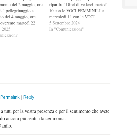
imonio del 2 maggio, ore
ripartire! Direi di vederci martedì
del pellegrinaggio a
10 con le VOCI FEMMINILI e
io del 4 maggio, ore
mercoledì 11 con le VOCI
roveremo martedì 22
MASCHILI per iniziare a provare
5 Settembre 2024
 oratorio) e mercoledì
e 2025
i canti della sagra e del
In "Comunicazioni"
i in oratorio).
nicazioni"
matrimonio di Antonio e Giulia.
amente a quanto
Vi chiedo di portare questi canti:
to a voce, per esigenze
Ave…
tive, la prova successiva
tedì 29…
|
Permalink
|
Reply
a tutti per la vostra presenza e per il sentimento che avete
do ancora più sentita la cerimonia.
Danilo.