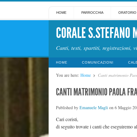
HOME
PARROCCHIA
ORATORIO
CORALE S.STEFANO 
Canti, testi, spartiti, registrazioni, v
HOME
COMUNICAZIONI
CAL
You are here:
Home
Canti matrimonio Pao
CANTI MATRIMONIO PAOLA FR
Published by
Emanuele Magli
on
6 Maggio 20
Cari coristi,
di seguito trovate i canti che eseguiremo 