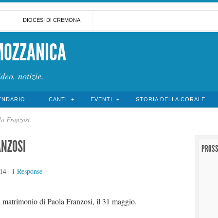
DIOCESI DI CREMONA
MOZZANICA
ideo, notizie.
ENDARIO
CANTI
EVENTI
STORIA DELLA CORALE
la Franzosi
ANZOSI
PROSS
14
|
1 Response
al matrimonio di Paola Franzosi, il 31 maggio.