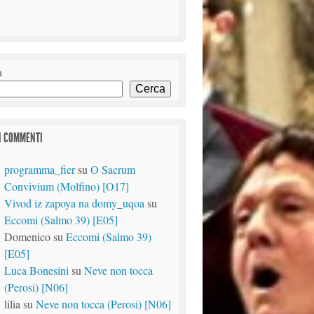
a
Cerca
I COMMENTI
programma_fier
su
O Sacrum
Convivium (Molfino) [O17]
Vivod iz zapoya na domy_uqoa
su
Eccomi (Salmo 39) [E05]
Domenico
su
Eccomi (Salmo 39)
[E05]
Luca Bonesini
su
Neve non tocca
(Perosi) [N06]
lilia
su
Neve non tocca (Perosi) [N06]