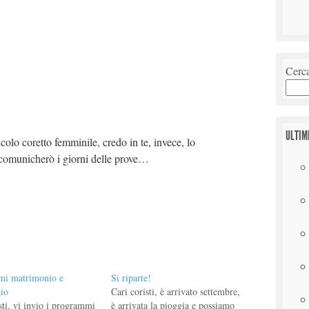
Cerc
ULTIM
colo coretto femminile, credo in te, invece, lo
i comunicherò i giorni delle prove…
mi matrimonio e
Si riparte!
io
Cari coristi, è arrivato settembre,
sti, vi invio i programmi
è arrivata la pioggia e possiamo