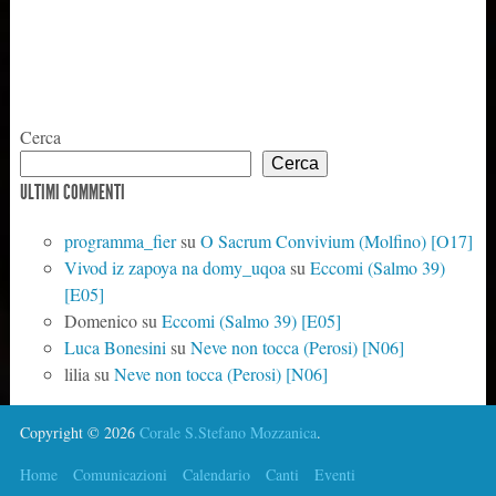
Cerca
Cerca
ULTIMI COMMENTI
programma_fier
su
O Sacrum Convivium (Molfino) [O17]
Vivod iz zapoya na domy_uqoa
su
Eccomi (Salmo 39)
[E05]
Domenico
su
Eccomi (Salmo 39) [E05]
Luca Bonesini
su
Neve non tocca (Perosi) [N06]
lilia
su
Neve non tocca (Perosi) [N06]
Copyright © 2026
Corale S.Stefano Mozzanica
.
Home
Comunicazioni
Calendario
Canti
Eventi