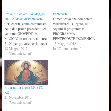
Prove di Giovedì 24 Maggio
Pentecoste
2012 e Messa di Pentecoste
Dimenticavo che non potete
Cari coristi, come comunicato
visualizzare l'allegato, di
nelle due prove precedenti, ci
seguito il programma:
vedremo GIOVEDI’ 24
PROGRAMMA
MAGGIO in oratorio, alle ore
PENTECOSTE DOMENICA
21.00 per provare per la messa
19 MAGGIO ORE 11.00
13 Maggio 2013
di Pentecoste. Il programma è
18 Maggio 2012
INGRESSO: LO SPIRITO
In "Comunicazioni"
quello di seguito. Per quanto
In "Comunicazioni"
DEL SIGNORE
riguarda la gita a Cremona da
ASPERSIONE: ECCO
don Angelo, più o meno a tutti
L’ACQUA GLORIA:
va bene DOMENICA 10…
CAUDANA SEQUENZA
ALLELUIA: BAROSCO
OFFERTORIO: LO SPIRITO
DI DIO SANTO: DE
Programma messa CRISTO
ANGELIS DOSSOLOGIA e
RE
PADRE NOSTRO
21 Novembre 2013
AGNELLO: ASSEMBLEA
In "Comunicazioni"
COMUNIONE: SEI TU
SIGNORE IL PANE…