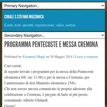
CORALE S.STEFANO MOZZANICA
Canti, testi, spartiti, registrazioni, video, notizie.
PROGRAMMA PENTECOSTE E MESSA CREMONA
Published by
Emanuele Magli
on
30 Maggio 2014
|
Leave a response
Cari coristi,
di seguito trovate i programmi per la messa della Pentecoste
(domenica 8/6, ore 11.00) e per la messa a Cremona, per
l’anniversario di don Maurizio (domenica 15/6).
Chi non avesse ancora comunicato la propria adesione alla
celebrazione a Cremona, è pregato di farlo al più presto,
contattando Alberto Ghilardi.
Grazie!