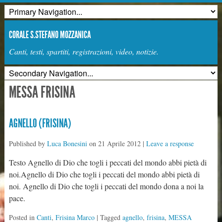
CORALE S.STEFANO MOZZANICA
Canti, testi, spartiti, registrazioni, video, notizie.
MESSA FRISINA
AGNELLO (FRISINA)
Published by
Luca Bonesini
on
21 Aprile 2012
|
Leave a response
Testo Agnello di Dio che togli i peccati del mondo abbi pietà di
noi.Agnello di Dio che togli i peccati del mondo abbi pietà di
noi. Agnello di Dio che togli i peccati del mondo dona a noi la
pace.
Posted in
Canti
,
Frisina Marco
| Tagged
agnello
,
frisina
,
MESSA