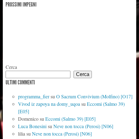
PROSSIMI IMPEGNI
Cerca
Cerca
ULTIMI COMMENTI
programma_fier
su
O Sacrum Convivium (Molfino) [O17]
Vivod iz zapoya na domy_uqoa
su
Eccomi (Salmo 39)
[E05]
Domenico
su
Eccomi (Salmo 39) [E05]
Luca Bonesini
su
Neve non tocca (Perosi) [N06]
lilia
su
Neve non tocca (Perosi) [N06]