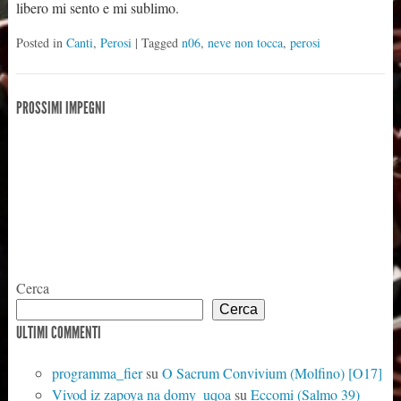
libero mi sento e mi sublimo.
Posted in
Canti
,
Perosi
| Tagged
n06
,
neve non tocca
,
perosi
PROSSIMI IMPEGNI
Cerca
Cerca
ULTIMI COMMENTI
programma_fier
su
O Sacrum Convivium (Molfino) [O17]
Vivod iz zapoya na domy_uqoa
su
Eccomi (Salmo 39)