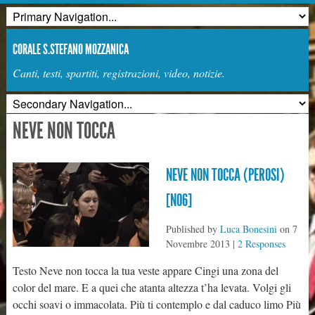
CORALE S.STEFANO MOZZANICA
Canti, testi, spartiti, registrazioni, video, notizie.
NEVE NON TOCCA
NEVE NON TOCCA (PEROSI)
[N06]
Published by
Luca Bonesini
on
7
Novembre 2013
|
2 Responses
Testo Neve non tocca la tua veste appare Cingi una zona del
color del mare. E a quei che atanta altezza t’ha levata. Volgi gli
occhi soavi o immacolata. Più ti contemplo e dal caduco limo Più