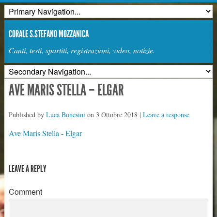
CORALE S.STEFANO MOZZANICA
Canti, testi, spartiti, registrazioni, video, notizie.
AVE MARIS STELLA – ELGAR
Published by
Luca Bonesini
on
3 Ottobre 2018
|
Leave a response
Ave Maris Stella - Elgar
LEAVE A REPLY
Comment