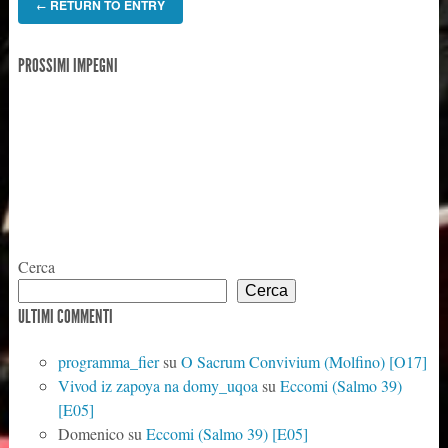
RETURN TO ENTRY
←
PROSSIMI IMPEGNI
Cerca
Cerca
ULTIMI COMMENTI
programma_fier
su
O Sacrum Convivium (Molfino) [O17]
Vivod iz zapoya na domy_uqoa
su
Eccomi (Salmo 39)
[E05]
Domenico
su
Eccomi (Salmo 39) [E05]