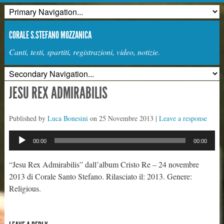
CORALE S.STEFANO MOZZANICA
Canti, testi, spartiti, registrazioni, video, notizie.
JESU REX ADMIRABILIS
Published by
Luca Bonesini
on
25 Novembre 2013
|
Leave a response
Audio
00:00
00:00
Player
“Jesu Rex Admirabilis” dall’album Cristo Re – 24 novembre
2013 di Corale Santo Stefano. Rilasciato il: 2013. Genere:
Religious.