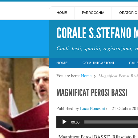
HOME
PARROCCHIA
ORATORIO
CORALE S.STEFANO 
Canti, testi, spartiti, registrazioni, v
HOME
COMUNICAZIONI
CAL
You are here:
Home
Magnificat Perosi BA
MAGNIFICAT PEROSI BASSI
Published by
Luca Bonesini
on
21 Ottobre 20
Audio
00:00
Player
“Magnificat Perosi BASSI”. Rilasciato il: