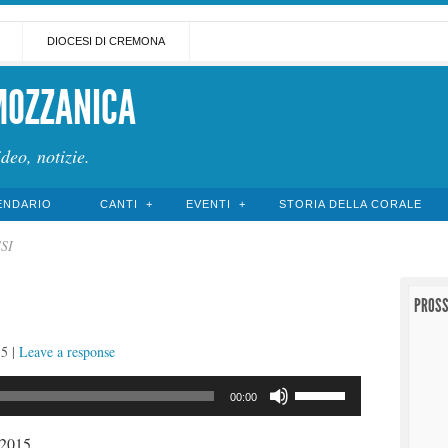
DIOCESI DI CREMONA
MOZZANICA
ideo, notizie.
ENDARIO
CANTI
EVENTI
STORIA DELLA CORALE
SSI
PROSS
15
|
Leave a response
Usa
00:00
i
tasti
 2015.