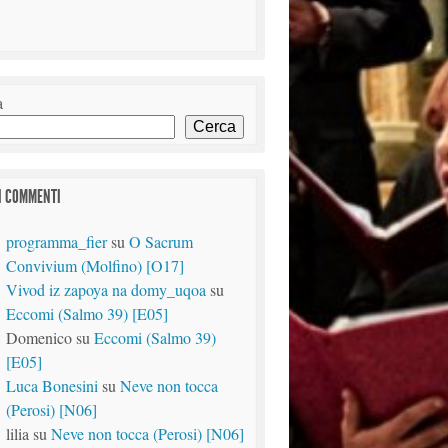
a
Cerca
I COMMENTI
programma_fier
su
O Sacrum
Convivium (Molfino) [O17]
Vivod iz zapoya na domy_uqoa
su
Eccomi (Salmo 39) [E05]
Domenico
su
Eccomi (Salmo 39)
[E05]
Luca Bonesini
su
Neve non tocca
(Perosi) [N06]
lilia
su
Neve non tocca (Perosi) [N06]