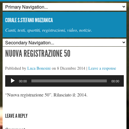
CORALE S.STEFANO MOZZANICA
Canti, testi, spartiti, registrazioni, video, notizie.
NUOVA REGISTRAZIONE 50
Published by
Luca Bonesini
on
8 Dicembre 2014
|
Leave a response
Audio
00:00
00:00
Player
“Nuova registrazione 50”. Rilasciato il: 2014.
LEAVE A REPLY