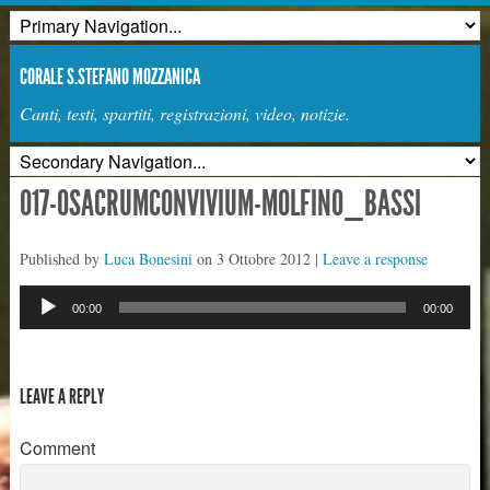
CORALE S.STEFANO MOZZANICA
Canti, testi, spartiti, registrazioni, video, notizie.
O17-OSACRUMCONVIVIUM-MOLFINO_BASSI
Published by
Luca Bonesini
on
3 Ottobre 2012
|
Leave a response
Audio
00:00
00:00
Player
LEAVE A REPLY
Comment