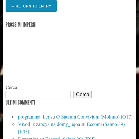
RETURN TO ENTRY
←
PROSSIMI IMPEGNI
Cerca
Cerca
ULTIMI COMMENTI
programma_fier
su
O Sacrum Convivium (Molfino) [O17]
Vivod iz zapoya na domy_uqoa
su
Eccomi (Salmo 39)
[E05]
Domenico
su
Eccomi (Salmo 39) [E05]