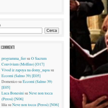
a
Cerca
I COMMENTI
programma_fier
su
O Sacrum
Convivium (Molfino) [O17]
Vivod iz zapoya na domy_uqoa
su
Eccomi (Salmo 39) [E05]
Domenico
su
Eccomi (Salmo 39)
[E05]
Luca Bonesini
su
Neve non tocca
(Perosi) [N06]
lilia
su
Neve non tocca (Perosi) [N06]