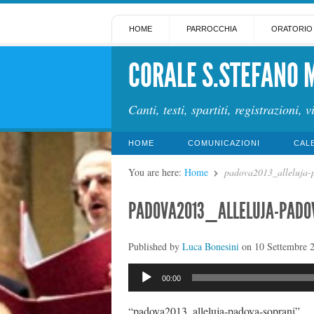
HOME
PARROCCHIA
ORATORIO
CORALE S.STEFANO 
Canti, testi, spartiti, registrazioni, v
HOME
COMUNICAZIONI
CAL
You are here:
Home
padova2013_alleluja-
PADOVA2013_ALLELUJA-PADO
Published by
Luca Bonesini
on
10 Settembre 
Audio
00:00
Player
“padova2013_alleluja-padova-soprani”.