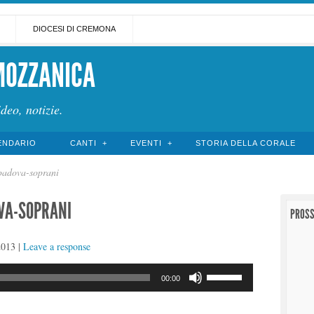
DIOCESI DI CREMONA
MOZZANICA
ideo, notizie.
ENDARIO
CANTI
EVENTI
STORIA DELLA CORALE
padova-soprani
VA-SOPRANI
PROSS
2013
|
Leave a response
Usa
00:00
i
tasti