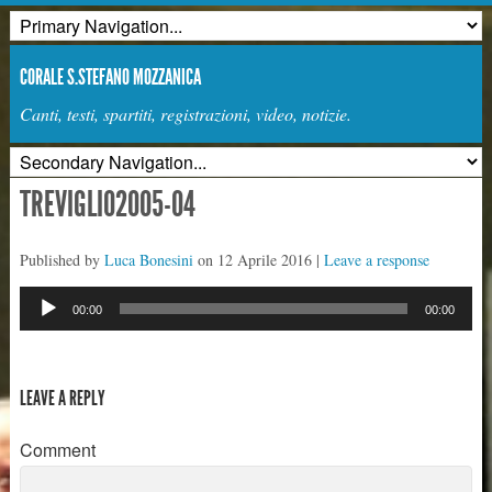
CORALE S.STEFANO MOZZANICA
Canti, testi, spartiti, registrazioni, video, notizie.
TREVIGLIO2005-04
Published by
Luca Bonesini
on
12 Aprile 2016
|
Leave a response
Audio
00:00
00:00
Player
LEAVE A REPLY
Comment