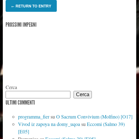
RETURN TO ENTRY
←
PROSSIMI IMPEGNI
Cerca
Cerca
ULTIMI COMMENTI
programma_fier
su
O Sacrum Convivium (Molfino) [O17]
Vivod iz zapoya na domy_uqoa
su
Eccomi (Salmo 39)
[E05]
Domenico
su
Eccomi (Salmo 39) [E05]