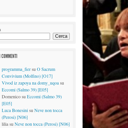
a
Cerca
I COMMENTI
programma_fier
su
O Sacrum
Convivium (Molfino) [O17]
Vivod iz zapoya na domy_uqoa
su
Eccomi (Salmo 39) [E05]
Domenico
su
Eccomi (Salmo 39)
[E05]
Luca Bonesini
su
Neve non tocca
(Perosi) [N06]
lilia
su
Neve non tocca (Perosi) [N06]