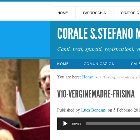
HOME
PARROCCHIA
ORATORIO
CORALE S.STEFANO 
Canti, testi, spartiti, registrazioni, v
HOME
COMUNICAZIONI
CAL
You are here:
Home
v10-verginemadre-fris
V10-VERGINEMADRE-FRISINA
Published by
Luca Bonesini
on
5 Febbraio 20
Audio
00:00
Player