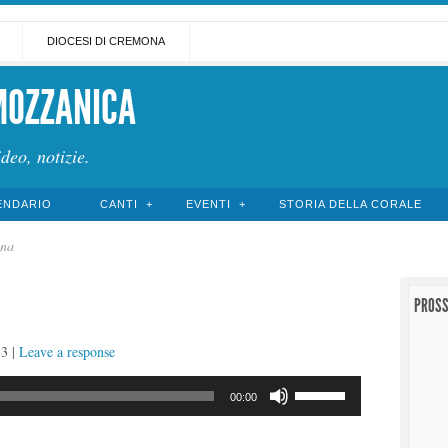
DIOCESI DI CREMONA
MOZZANICA
ideo, notizie.
ENDARIO
CANTI
EVENTI
STORIA DELLA CORALE
ina
PROSS
13
|
Leave a response
Usa
00:00
i
tasti