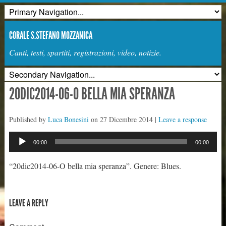
CORALE S.STEFANO MOZZANICA
Canti, testi, spartiti, registrazioni, video, notizie.
20DIC2014-06-O BELLA MIA SPERANZA
Published by
Luca Bonesini
on
27 Dicembre 2014
|
Leave a response
Audio
00:00
00:00
Player
“20dic2014-06-O bella mia speranza”. Genere: Blues.
LEAVE A REPLY