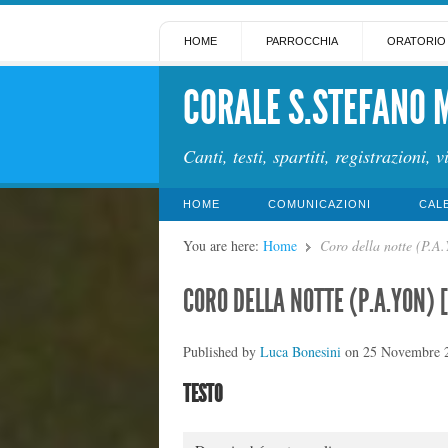
HOME
PARROCCHIA
ORATORIO
CORALE S.STEFANO 
Canti, testi, spartiti, registrazioni, v
HOME
COMUNICAZIONI
CAL
You are here:
Home
Coro della notte (P.A
CORO DELLA NOTTE (P.A.YON) 
Published by
Luca Bonesini
on
25 Novembre 
TESTO