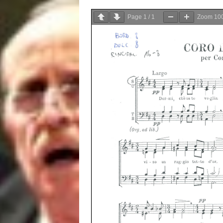
Page
1
/
1
Zoom
10