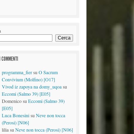
a
Cerca
I COMMENTI
programma_fier
su
O Sacrum
Convivium (Molfino) [O17]
Vivod iz zapoya na domy_uqoa
su
Eccomi (Salmo 39) [E05]
Domenico
su
Eccomi (Salmo 39)
[E05]
Luca Bonesini
su
Neve non tocca
(Perosi) [N06]
lilia
su
Neve non tocca (Perosi) [N06]