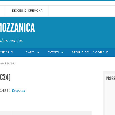
DIOCESI DI CREMONA
MOZZANICA
ideo, notizie.
ENDARIO
CANTI
EVENTI
STORIA DELLA CORALE
.Yon) [C24]
[C24]
PROSS
2013
|
1 Response