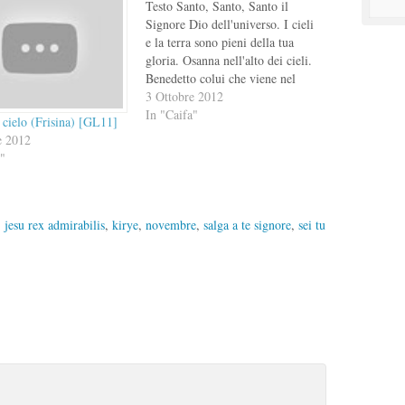
Testo Santo, Santo, Santo il
Signore Dio dell'universo. I cieli
e la terra sono pieni della tua
gloria. Osanna nell'alto dei cieli.
Benedetto colui che viene nel
nome del Signore. Osanna
3 Ottobre 2012
nell'alto dei cieli.
In "Caifa"
 cielo (Frisina) [GL11]
Registrazioni/Parti Registrazione
e 2012
completa (scarica)
i"
Soprani (scarica)
Contralti (scarica)
Tenori (scarica) Bassi (scarica)
Spartito
,
jesu rex admirabilis
,
kirye
,
novembre
,
salga a te signore
,
sei tu
https://corale.mozzanica.com/wp-
content/uploads/2012/10/sa03-
santo-caifa.pdf Video [vuoto]
Link [vuoto]