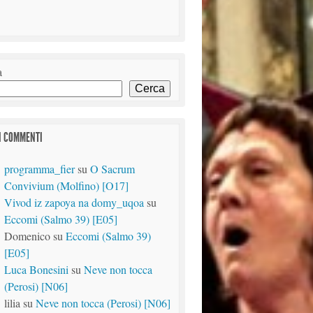
a
Cerca
I COMMENTI
programma_fier
su
O Sacrum
Convivium (Molfino) [O17]
Vivod iz zapoya na domy_uqoa
su
Eccomi (Salmo 39) [E05]
Domenico
su
Eccomi (Salmo 39)
[E05]
Luca Bonesini
su
Neve non tocca
(Perosi) [N06]
lilia
su
Neve non tocca (Perosi) [N06]