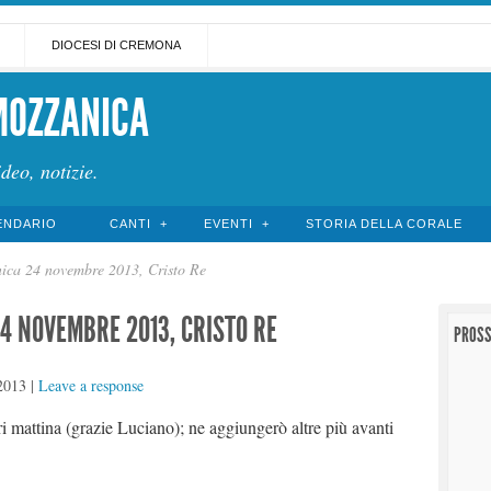
DIOCESI DI CREMONA
MOZZANICA
ideo, notizie.
ENDARIO
CANTI
EVENTI
STORIA DELLA CORALE
nica 24 novembre 2013, Cristo Re
4 NOVEMBRE 2013, CRISTO RE
PROSS
2013
|
Leave a response
eri mattina (grazie Luciano); ne aggiungerò altre più avanti