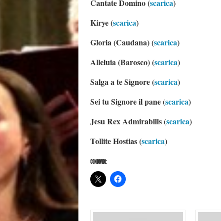
Cantate Domino (
scarica
)
Kirye (
scarica
)
Gloria (Caudana) (
scarica
)
Alleluia (Barosco) (
scarica
)
Salga a te Signore (
scarica
)
Sei tu Signore il pane (
scarica
)
Jesu Rex Admirabilis (
scarica
)
Tollite Hostias (
scarica
)
CONDIVIDI: