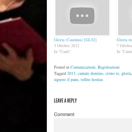
Gloria (Caudana) [GL02]
Gloria in
3 Ottobre 2012
7 Ottobr
In "Canti"
In "Cant
Posted in
Comunicazioni
,
Registrazioni
Tagged
2013
,
cantate domino
,
cristo re
,
gloria
signore il pane
,
tollite hostias
LEAVE A REPLY
Comment