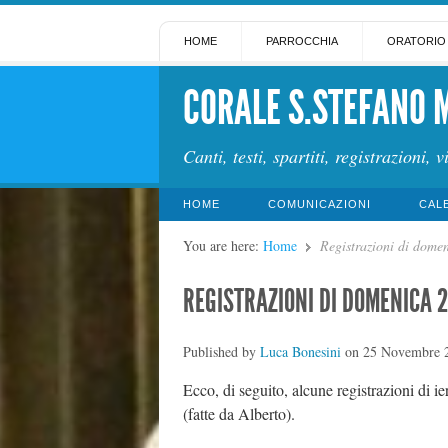
HOME
PARROCCHIA
ORATORIO
CORALE S.STEFANO 
Canti, testi, spartiti, registrazioni, v
HOME
COMUNICAZIONI
CAL
You are here:
Home
Registrazioni di dome
REGISTRAZIONI DI DOMENICA 2
Published by
Luca Bonesini
on
25 Novembre 
Ecco, di seguito, alcune registrazioni di i
(fatte da Alberto).