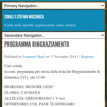
CORALE S.STEFANO MOZZANICA
Canti, testi, spartiti, registrazioni, video, notizie.
PROGRAMMA RINGRAZIAMENTO
Published by
Emanuele Magli
on
17 Novembre 2014
|
1 Response
Caro coristi,
eccomi, programma per messa della festa del Ringraziamento di
domenica 23/11, ore 11.00:
INGRESSO: SIGNORE GESU’
GLORIA: CAUDANA
ALLELUIA: GREGORIANO + 4 voci
OFFERTORIO: COL PANE TI OFFRIAMO