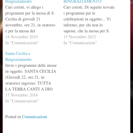
Ringraziamento
RINGRAZIAMENTO
Cari coristi, vi allego i
Cari coristi, Di seguito trovate
programmi per la messa di S.
i programmi per le
Cecilia di giovedì 21
celebrazioni in oggetto... Vi
novembre, ore 21, in oratorio
informo, per chi non lo
e per la messa del
sapesse, che la messa per S.
Ringraziamento di domenica
14 Novembre 2019
Cecilia sarà celebrata, anche
15 Novembre 2012
24 novembre, ore 10.
In "Comunicazioni"
quest'anno, da don Graziano
In "Comunicazioni"
Proveremo tutti questi canti
Ghisolfi, responsabile
Santa Cecilia e
martedì 19, alle ore 21, in
dell'ufficio per la musica sacra
Ringraziamento
chiesa. Alla prova portate
della diocesi di Cremona.
Invio i programmi delle messe
anche O MAGNUM
Proveremo i canti per le due
in oggetto. SANTA CECILIA
MYSTERIUM.…
messe…
(Giovedì 22, ore 21, in
oratorio) ingresso: TUTTA
LA TERRA CANTI A DIO
Alleluia: gregoriano
17 Novembre 2018
Offertorio: QUESTE TRE
In "Comunicazioni"
COSE Santo: BONFITTO
agnello: ASSEMBLEA
Posted in
Comunicazioni
comunione: SEI TU
SIGNORE IL PANE fine:
LODATE DIO