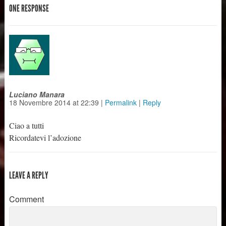
RINGRAZIAMENTO
ONE RESPONSE
(Domenica 25, ore 10)
INGRESSO: LA
CREAZIONE GIUBILI…
Luciano Manara
18 Novembre 2014
at
22:39
|
Permalink
|
Reply
Ciao a tutti
Ricordatevi l’adozione
LEAVE A REPLY
Comment