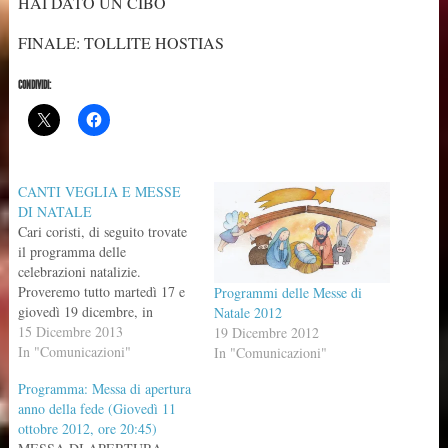
HAI DATO UN CIBO
FINALE: TOLLITE HOSTIAS
CONDIVIDI:
CANTI VEGLIA E MESSE
DI NATALE
Cari coristi, di seguito trovate
il programma delle
celebrazioni natalizie.
Proveremo tutto martedì 17 e
Programmi delle Messe di
giovedì 19 dicembre, in
Natale 2012
chiesa, dopo la veglia (ore
15 Dicembre 2013
19 Dicembre 2012
21.20). Raccomando, vista la
In "Comunicazioni"
In "Comunicazioni"
grande quantità di brani da
Programma: Messa di apertura
provare, la massima
anno della fede (Giovedì 11
puntualità. Emanuele
ottobre 2012, ore 20:45)
PROGRAMMA MESSE DI