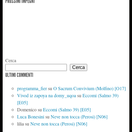
PROSSIMI IMPEGNI
Cerca
Cerca
ULTIMI COMMENTI
programma_fier
su
O Sacrum Convivium (Molfino) [O17]
Vivod iz zapoya na domy_uqoa
su
Eccomi (Salmo 39)
[E05]
Domenico
su
Eccomi (Salmo 39) [E05]
Luca Bonesini
su
Neve non tocca (Perosi) [N06]
lilia
su
Neve non tocca (Perosi) [N06]