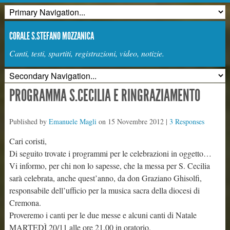
CORALE S.STEFANO MOZZANICA
Canti, testi, spartiti, registrazioni, video, notizie.
PROGRAMMA S.CECILIA E RINGRAZIAMENTO
Published by
Emanuele Magli
on
15 Novembre 2012
|
3 Responses
Cari coristi,
Di seguito trovate i programmi per le celebrazioni in oggetto…
Vi informo, per chi non lo sapesse, che la messa per S. Cecilia
sarà celebrata, anche quest’anno, da don Graziano Ghisolfi,
responsabile dell’ufficio per la musica sacra della diocesi di
Cremona.
Proveremo i canti per le due messe e alcuni canti di Natale
MARTEDÌ 20/11 alle ore 21.00 in oratorio.