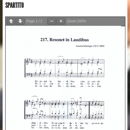
SPARTITO
Page
1
/
1
Zoom
100%