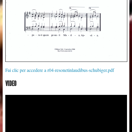
Fai clic per accedere a r04-resonetinlaudibus-schubiger.pdf
VIDEO