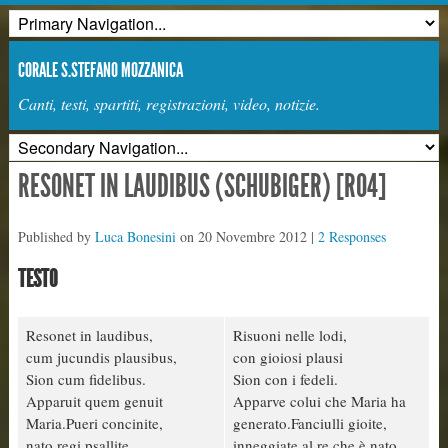
CORALE S.STEFANO MOZZANICA
Canti, testi, spartiti, registrazioni, video, notizie.
RESONET IN LAUDIBUS (SCHUBIGER) [R04]
Published by
Luca Bonesini
on
20 Novembre 2012
|
2 Responses
TESTO
Resonet in laudibus,
Risuoni nelle lodi,
cum jucundis plausibus,
con gioiosi plausi
Sion cum fidelibus.
Sion con i fedeli.
Apparuit quem genuit
Apparve colui che Maria ha
Maria.Pueri concinite,
generato.Fanciulli gioite,
nato regi psallite,
inneggiate al re che è nato,