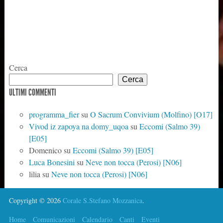
Cerca
Cerca
ULTIMI COMMENTI
programma_fier
su
O Sacrum Convivium (Molfino) [O17]
Vivod iz zapoya na domy_uqoa
su
Eccomi (Salmo 39)
[E05]
Domenico
su
Eccomi (Salmo 39) [E05]
Luca Bonesini
su
Neve non tocca (Perosi) [N06]
lilia
su
Neve non tocca (Perosi) [N06]
Copyright © 2026
Corale S.Stefano Mozzanica
.
Home
Comunicazioni
Calendario
Canti
Eventi