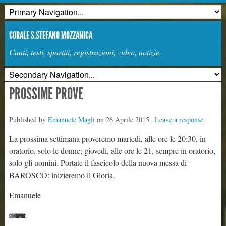
CORALE S.STEFANO MOZZANICA
Canti, testi, spartiti, registrazioni, video, notizie.
PROSSIME PROVE
Published by
Emanuele Magli
on
26 Aprile 2015
|
Leave a response
La prossima settimana proveremo martedì, alle ore le 20:30, in
oratorio, solo le donne; giovedì, alle ore le 21, sempre in oratorio,
solo gli uomini. Portate il fascicolo della nuova messa di
BAROSCO: inizieremo il Gloria.
Emanuele
CONDIVIDI: