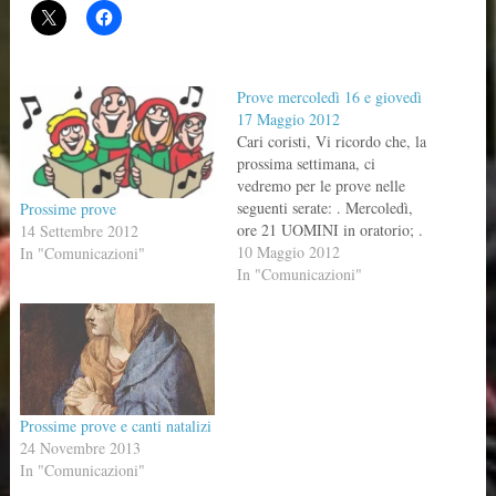
Prove mercoledì 16 e giovedì
17 Maggio 2012
Cari coristi, Vi ricordo che, la
prossima settimana, ci
vedremo per le prove nelle
seguenti serate: . Mercoledì,
Prossime prove
ore 21 UOMINI in oratorio; .
14 Settembre 2012
Giovedì, ore 20.30 DONNE in
10 Maggio 2012
In "Comunicazioni"
oratorio. Portate la sequenza di
In "Comunicazioni"
Pentecoste (VENI SANCTE
SPIRITUS), SIGNORE
GESÙ e O SACRUM
CONVIVIUM di Perosi. Alla
prossima settimana!
Emanuele…
Prossime prove e canti natalizi
24 Novembre 2013
In "Comunicazioni"