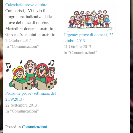
Calendario prove ottobre
Cari coristi, Vi invio il
programma indicativo delle
prove del mese di ottobre.
Martedì 3: donne in oratorio
Giovedì 5: uomini in oratorio
Urgente: prove di domani, 22
Martedì 10: uomini in oratorio
2 Ottobre 2017
ottobre 2013
Giovedì 12: donne in oratorio
In "Comunicazioni"
21 Ottobre 2013
Martedì 17: tutti in chiesa
In "Comunicazioni"
Mercoledì 18: ore 20.45,
prove a Caravaggio (Le prove
si terranno nel…
Prossime prove (settimana del
23/9/2013)
22 Settembre 2013
In "Comunicazioni"
Posted in
Comunicazioni