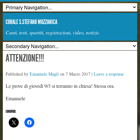
CORALE S.STEFANO MOZZANICA
Canti, testi, spartiti, registrazioni, video, notizie.
ATTENZIONE!!!
Published by
Emanuele Magli
on
7 Marzo 2017
|
Leave a response
Le prove di giovedì 9/3 si terranno in chiesa! Stessa ora.
Emanuele
CONDIVIDI: