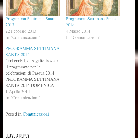
Programma Settimana Santa
Programma Settimana Santa
2013
2014
22 Febbraio 2013
4 Marzo 2014
In "Comunicazioni"
In "Comunicazioni"
PROGRAMMA SETTIMANA
SANTA 2014
Cari coristi, di seguito trovate
il programma per le
celebrazioni di Pasqua 2014.
PROGRAMMA SETTIMANA
SANTA 2014 DOMENICA
DELLE PALME Processione:
1 Aprile 2014
PUERI HEBREORUM
In "Comunicazioni"
Ingresso: AL SIGNORE CHE
ENTRAVA Salmo: DEL
Posted in
Comunicazioni
GIORNO Canto al vangelo:
GLORIA A TE SIGNOR
(strofa 1 e 2) dopo vangelo
SILENZIO Offertorio: O
LEAVE A REPLY