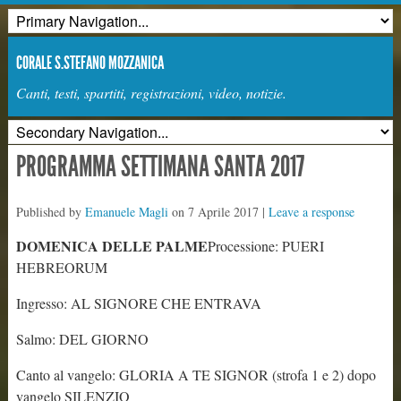
CORALE S.STEFANO MOZZANICA
Canti, testi, spartiti, registrazioni, video, notizie.
PROGRAMMA SETTIMANA SANTA 2017
Published by
Emanuele Magli
on
7 Aprile 2017
|
Leave a response
DOMENICA DELLE PALME
Processione: PUERI
HEBREORUM
Ingresso: AL SIGNORE CHE ENTRAVA
Salmo: DEL GIORNO
Canto al vangelo: GLORIA A TE SIGNOR (strofa 1 e 2) dopo
vangelo SILENZIO