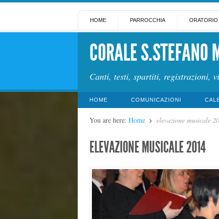
HOME
PARROCCHIA
ORATORIO
CORALE S.STEFANO 
Canti, testi, spartiti, registrazioni, v
HOME
COMUNICAZIONI
CAL
You are here:
Home
elevazione musicale 2
ELEVAZIONE MUSICALE 2014