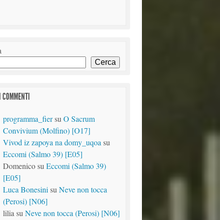
a
Cerca
I COMMENTI
programma_fier
su
O Sacrum
Convivium (Molfino) [O17]
Vivod iz zapoya na domy_uqoa
su
Eccomi (Salmo 39) [E05]
Domenico
su
Eccomi (Salmo 39)
[E05]
Luca Bonesini
su
Neve non tocca
(Perosi) [N06]
lilia
su
Neve non tocca (Perosi) [N06]