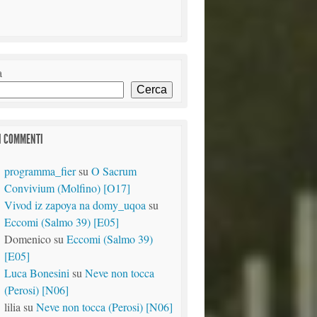
a
Cerca
I COMMENTI
programma_fier
su
O Sacrum
Convivium (Molfino) [O17]
Vivod iz zapoya na domy_uqoa
su
Eccomi (Salmo 39) [E05]
Domenico
su
Eccomi (Salmo 39)
[E05]
Luca Bonesini
su
Neve non tocca
(Perosi) [N06]
lilia
su
Neve non tocca (Perosi) [N06]