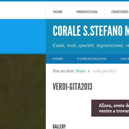
HOME
PARROCCHIA
ORATORIO
CORALE S.STEFANO 
Canti, testi, spartiti, registrazioni, v
HOME
COMUNICAZIONI
CAL
You are here:
Home
verdi-gita2013
VERDI-GITA2013
GALLERY