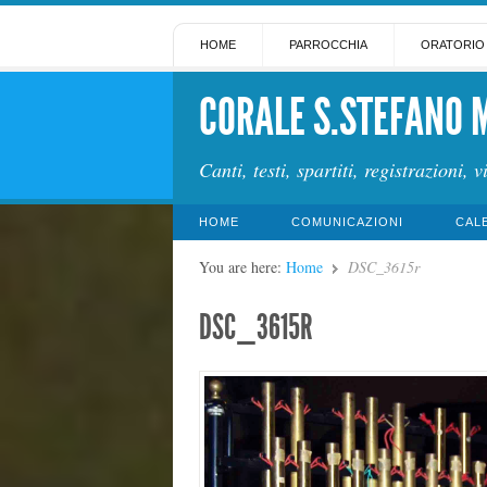
HOME
PARROCCHIA
ORATORIO
CORALE S.STEFANO 
Canti, testi, spartiti, registrazioni, v
HOME
COMUNICAZIONI
CAL
You are here:
Home
DSC_3615r
DSC_3615R