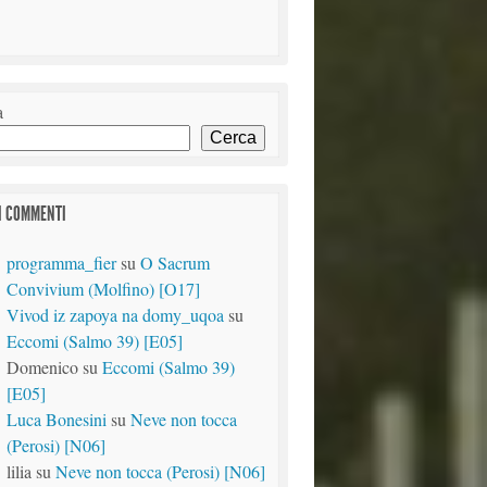
a
Cerca
I COMMENTI
programma_fier
su
O Sacrum
Convivium (Molfino) [O17]
Vivod iz zapoya na domy_uqoa
su
Eccomi (Salmo 39) [E05]
Domenico
su
Eccomi (Salmo 39)
[E05]
Luca Bonesini
su
Neve non tocca
(Perosi) [N06]
lilia
su
Neve non tocca (Perosi) [N06]