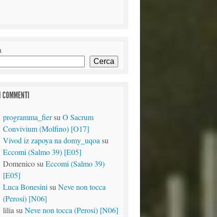
a
Cerca
I COMMENTI
programma_fier
su
O Sacrum
Convivium (Molfino) [O17]
Vivod iz zapoya na domy_uqoa
su
Eccomi (Salmo 39) [E05]
Domenico
su
Eccomi (Salmo 39)
[E05]
Luca Bonesini
su
Neve non tocca
(Perosi) [N06]
lilia
su
Neve non tocca (Perosi) [N06]