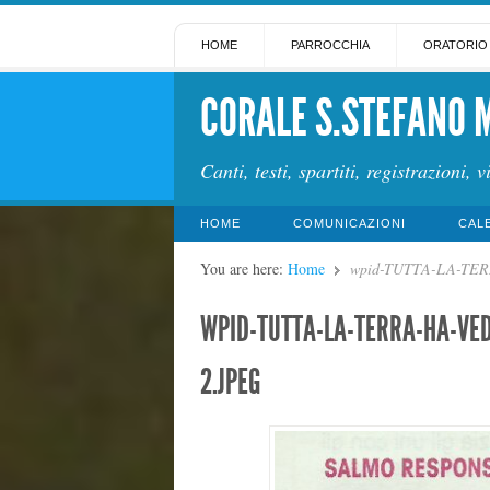
HOME
PARROCCHIA
ORATORIO
CORALE S.STEFANO 
Canti, testi, spartiti, registrazioni, v
HOME
COMUNICAZIONI
CAL
You are here:
Home
wpid-TUTTA-LA-TE
WPID-TUTTA-LA-TERRA-HA-VED
2.JPEG